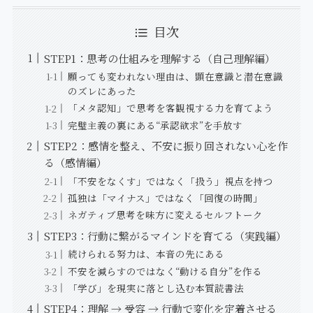
目次
STEP1：思考の仕組みを理解する（自己理解編）
願っても変われない理由は、顕在意識と潜在意識
のズレにあった
「メタ認知」で思考を客観視する力を育てよう
完璧主義の裏にある“承認欲求”を手放す
STEP2：感情を整え、不安に振り回されない心を作
る（感情編）
「不安をなくす」ではなく「扱う」視点を持つ
孤独は「マイナス」ではなく「回復の時間」
ネガティブ思考を味方に変えるセルフトーク
STEP3：行動に繋がるマインドを育てる（実践編）
続けられる努力は、本音の先にある
不安を減らすのではなく“動ける自分”を作る
「学び」を現実に落とし込む本質読書法
STEP4：理解 → 受容 → 行動で変化を定着させる